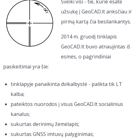
Sveiki visi - tie, kurie esate
užsukę į GeoCAD.lt anksčiau ir
pirmą kartą čia besilankantys.
2014 m. gruodį tinklapis
GeoCAD.lt buvo atnaujintas iš
esmės, o pagrindiniai
pasikeitimai yra šie:
tinklapyje panaikinta dvikalbystė - palikta tik LT
kalba;
pateiktos nuorodos į visus GeoCAD.lt socialinius
kanalus;
sukurtas derinimų žemėlapis;
sukurtas GNSS imtuvų palyginimas;