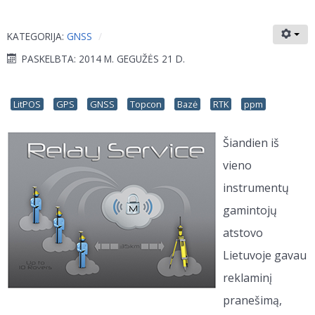
KATEGORIJA:
GNSS
PASKELBTA: 2014 M. GEGUŽĖS 21 D.
LitPOS
GPS
GNSS
Topcon
Bazė
RTK
ppm
Šiandien iš
vieno
instrumentų
gamintojų
atstovo
Lietuvoje gavau
reklaminį
pranešimą,