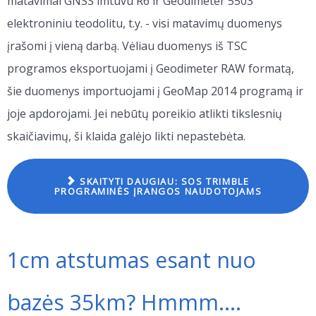
matavimai GNSS imtuvu R6 ir Geodimeter 5503
elektroniniu teodolitu, t.y. - visi matavimų duomenys
įrašomi į vieną darbą. Vėliau duomenys iš TSC
programos eksportuojami į Geodimeter RAW formatą,
šie duomenys importuojami į GeoMap 2014 programą ir
joje apdorojami. Jei nebūtų poreikio atlikti tikslesnių
skaičiavimų, ši klaida galėjo likti nepastebėta.
SKAITYTI DAUGIAU: SOS TRIMBLE
PROGRAMINĖS ĮRANGOS NAUDOTOJAMS
1cm atstumas esant nuo
bazės 35km? Hmmm....