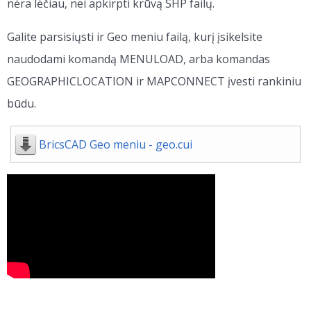
nėra lėčiau, nei apkirpti krūvą SHP failų.
Galite parsisiųsti ir Geo meniu failą, kurį įsikelsite
naudodami komandą MENULOAD, arba komandas
GEOGRAPHICLOCATION ir MAPCONNECT įvesti rankiniu
būdu.
BricsCAD Geo meniu - geo.cui