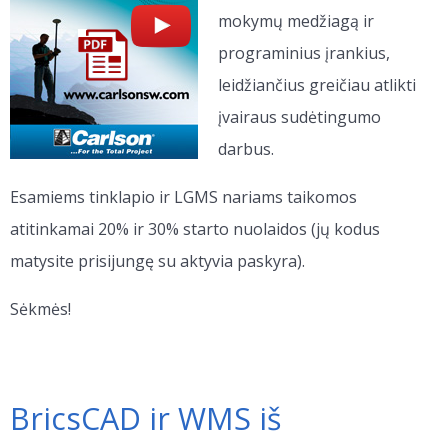
mokymų medžiagą ir
programinius įrankius,
leidžiančius greičiau atlikti
įvairaus sudėtingumo
darbus.
Esamiems tinklapio ir LGMS nariams taikomos
atitinkamai 20% ir 30% starto nuolaidos (jų kodus
matysite prisijungę su aktyvia paskyra).
Sėkmės!
BricsCAD ir WMS iš