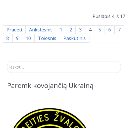
Puslapis 4 iš 17
Pradėti
Ankstesnis
1
2
3
4
5
6
7
8
9
10
Tolesnis
Paskutinis
Ieškoti...
Paremk kovojančią Ukrainą