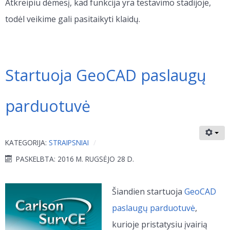
Atkreipiu dėmesį, kad funkcija yra testavimo stadijoje,
todėl veikime gali pasitaikyti klaidų.
Startuoja GeoCAD paslaugų
parduotuvė
KATEGORIJA:
STRAIPSNIAI
PASKELBTA: 2016 M. RUGSĖJO 28 D.
Šiandien startuoja
GeoCAD
paslaugų parduotuvė
,
kurioje pristatysiu įvairią