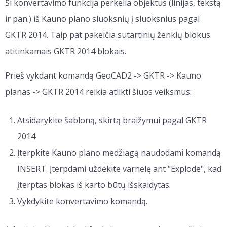
Ši konvertavimo funkcija perkelia objektus (linijas, tekstą
ir pan.) iš Kauno plano sluoksnių į sluoksnius pagal
GKTR 2014. Taip pat pakeičia sutartinių ženklų blokus
atitinkamais GKTR 2014 blokais.
Prieš vykdant komandą GeoCAD2 -> GKTR -> Kauno
planas -> GKTR 2014 reikia atlikti šiuos veiksmus:
Atsidarykite šabloną, skirtą braižymui pagal GKTR
2014
Įterpkite Kauno plano medžiagą naudodami komandą
INSERT. Įterpdami uždėkite varnelę ant "Explode", kad
įterptas blokas iš karto būtų išskaidytas.
Vykdykite konvertavimo komandą.