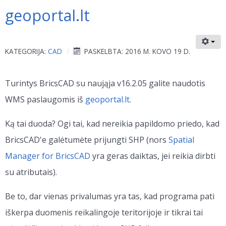
geoportal.lt
KATEGORIJA:
CAD
PASKELBTA: 2016 M. KOVO 19 D.
Turintys BricsCAD su naująja v16.2.05 galite naudotis
WMS paslaugomis iš
geoportal.lt
.
Ką tai duoda? Ogi tai, kad nereikia papildomo priedo, kad
BricsCAD'e galėtumėte prijungti SHP (nors
Spatial
Manager for BricsCAD
yra geras daiktas, jei reikia dirbti
su atributais).
Be to, dar vienas privalumas yra tas, kad programa pati
iškerpa duomenis reikalingoje teritorijoje ir tikrai tai