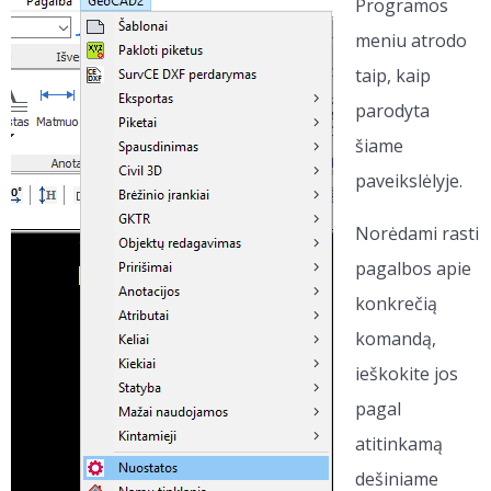
Programos
meniu atrodo
taip, kaip
parodyta
šiame
paveikslėlyje.
Norėdami rasti
pagalbos apie
konkrečią
komandą,
ieškokite jos
pagal
atitinkamą
dešiniame