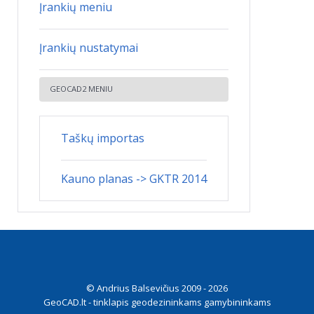
Įrankių meniu
Įrankių nustatymai
GEOCAD2 MENIU
Taškų importas
Kauno planas -> GKTR 2014
© Andrius Balsevičius 2009 - 2026
GeoCAD.lt - tinklapis geodezininkams gamybininkams