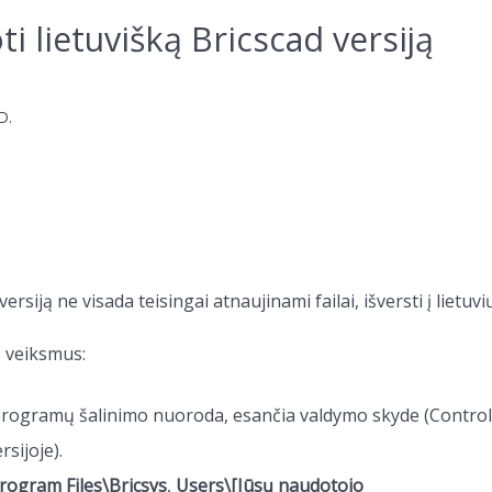
ti lietuvišką Bricscad versiją
D.
iją ne visada teisingai atnaujinami failai, išversti į lietuvi
os veiksmus:
rogramų šalinimo nuoroda, esančia valdymo skyde (Control
sijoje).
rogram Files\Bricsys
,
Users\[Jūsų naudotojo