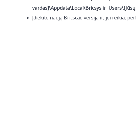
vardas]\Appdata\Local\Bricsys
ir
Users\[
Jūsų
Įdiekite naują Bricscad versiją ir, jei reikia, p