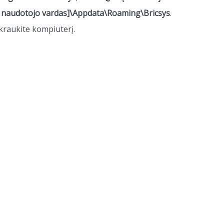
 naudotojo vardas
]\Appdata\Roaming\
Bricsys
.
erkraukite kompiuterį.