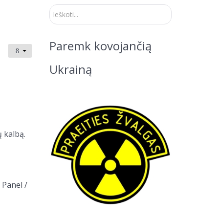
Ieškoti...
Paremk kovojančią
Ukrainą
ų kalbą.
 Panel /