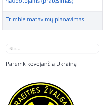
naudotojams (pratęsimas)
Trimble matavimų planavimas
Ieškoti...
Paremk kovojančią Ukrainą