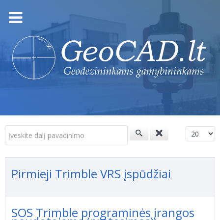
Įveskite dalį pavadinimo
Rodyti p
Pirmieji Trimble VRS įspūdžiai
SOS Trimble programinės įrangos