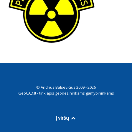
© Andrius Balsevičius 2009 - 2026
GeoCAD.lt - tinklapis geodezininkams gamybininkams
Į viršų