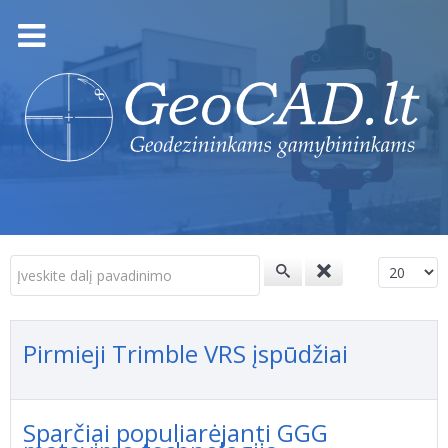
Įveskite dalį pavadinimo
Rodyti p
Pirmieji Trimble VRS įspūdžiai
Sparčiai populiarėjanti GGG