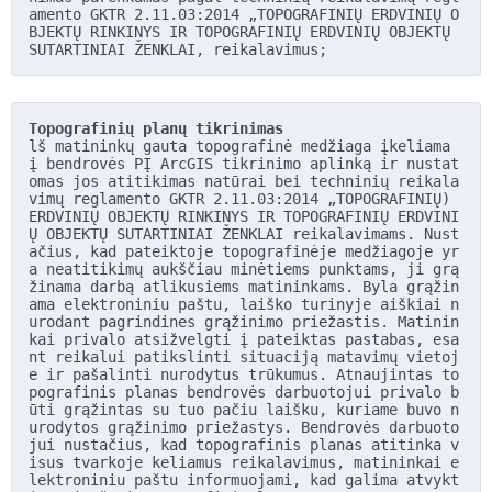
amento GKTR 2.11.03:2014 „TOPOGRAFINIŲ ERDVINIŲ O
BJEKTŲ RINKINYS IR TOPOGRAFINIŲ ERDVINIŲ OBJEKTŲ 
SUTARTINIAI ŽENKLAI, reikalavimus;
Topografinių planų tikrinimas
lš matininkų gauta topografinė medžiaga įkeliama 
į bendrovės PĮ ArcGIS tikrinimo aplinką ir nustat
omas jos atitikimas natūrai bei techninių reikala
vimų reglamento GKTR 2.11.03:2014 „TOPOGRAFINIŲ) 
ERDVINIŲ OBJEKTŲ RINKINYS IR TOPOGRAFINIŲ ERDVINI
Ų OBJEKTŲ SUTARTINIAI ŽENKLAI reikalavimams. Nust
ačius, kad pateiktoje topografinėje medžiagoje yr
a neatitikimų aukščiau minėtiems punktams, ji grą
žinama darbą atlikusiems matininkams. Byla grąžin
ama elektroniniu paštu, laiško turinyje aiškiai n
urodant pagrindines grąžinimo priežastis. Matinin
kai privalo atsižvelgti į pateiktas pastabas, esa
nt reikalui patikslinti situaciją matavimų vietoj
e ir pašalinti nurodytus trūkumus. Atnaujintas to
pografinis planas bendrovės darbuotojui privalo b
ūti grąžintas su tuo pačiu laišku, kuriame buvo n
urodytos grąžinimo priežastys. Bendrovės darbuoto
jui nustačius, kad topografinis planas atitinka v
isus tvarkoje keliamus reikalavimus, matininkai e
lektroniniu paštu informuojami, kad galima atvykt