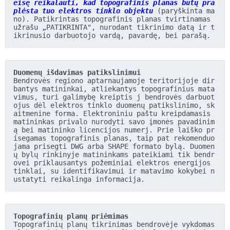
eisę reikalauti, kad topografinis planas būtų pra
plėsta tuo elektros tinklo objektu
 (paryškinta ma
no). Patikrintas topografinis planas tvirtinamas 
užrašu „PATIKRINTA", nurodant tikrinimo datą ir t
ikrinusio darbuotojo vardą, pavardę, bei parašą.
Duomenų išdavimas patikslinimui
Bendrovės regiono aptarnaujamoje teritorijoje dir
bantys matininkai, atliekantys topografinius mata
vimus, turi galimybę kreiptis j bendrovės darbuot
ojus dėl elektros tinklo duomenų patikslinimo, sk
aitmenine forma. Elektroniniu paštu kreipdamasis 
matininkas privalo nurodyti savo įmonės pavadinim
ą bei matininko licencijos numerj. Prie laiško pr
isegamas topografinis planas, taip pat rekomenduo
jama prisegti DWG arba SHAPE formato bylą. Duomen
ų bylų rinkinyje matininkams pateikiami tik bendr
ovei priklausantys požeminiai elektros energijos 
tinklai, su identifikavimui ir matavimo kokybei n
ustatyti reikalinga informacija.
Topografinių planų priėmimas
Topografinių planų tikrinimas bendrovėje vykdomas 