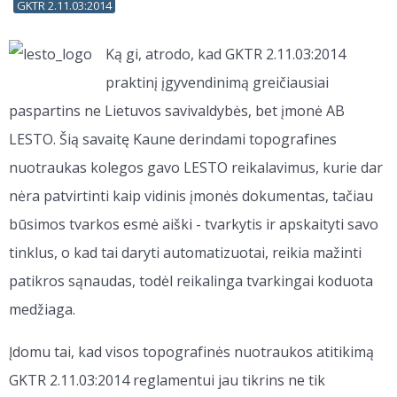
GKTR 2.11.03:2014
Ką gi, atrodo, kad GKTR 2.11.03:2014
praktinį įgyvendinimą greičiausiai
paspartins ne Lietuvos savivaldybės, bet įmonė AB
LESTO. Šią savaitę Kaune derindami topografines
nuotraukas kolegos gavo LESTO reikalavimus, kurie dar
nėra patvirtinti kaip vidinis įmonės dokumentas, tačiau
būsimos tvarkos esmė aiški - tvarkytis ir apskaityti savo
tinklus, o kad tai daryti automatizuotai, reikia mažinti
patikros sąnaudas, todėl reikalinga tvarkingai koduota
medžiaga.
Įdomu tai, kad visos topografinės nuotraukos atitikimą
GKTR 2.11.03:2014 reglamentui jau tikrins ne tik