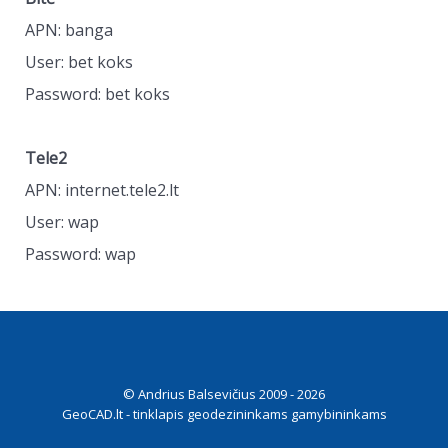
APN: banga
User: bet koks
Password: bet koks
Tele2
APN: internet.tele2.lt
User: wap
Password: wap
© Andrius Balsevičius 2009 - 2026
GeoCAD.lt - tinklapis geodezininkams gamybininkams