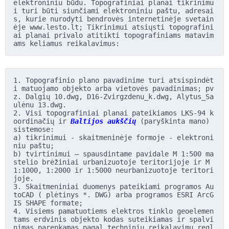
elektroniniu būdu. Topografiniai planai tikrinimu
i turi būti siunčiami elektroniniu paštu, adresai
s, kurie nurodyti bendrovės internetinėje svetain
ėje www.lesto.lt; Tikrinimui atsiųsti topografini
ai planai privalo atitikti topografiniams matavim
ams keliamus reikalavimus: 
1. Topografinio plano pavadinime turi atsispindėt
i matuojamo objekto arba vietovės pavadinimas; pv
z. Dalgių 10.dwg, D16-Zvirgzdenu_k.dwg, Alytus_Sa
ulėnu 13.dwg.
2. Visi topografiniai planai pateikiamos LKS-94 k
oordinačių ir
 Baltijos aukščių
 (paryškinta mano) 
sistemose:
a) tikrinimui - skaitmeninėje formoje - elektroni
niu paštu;
b) tvirtinimui — spausdintame pavidale M 1:500 ma
stelio brėžiniai urbanizuotoje teritorijoje ir M 
1:1000, 1:2000 ir 1:5000 neurbanizuotoje teritori
joje.
3. Skaitmeniniai duomenys pateikiami programos Au
toCAD ( plėtinys *. DWG) arba programos ESRI ArcG
IS SHAPE formate;
4. Visiems pamatuotiems elektros tinklo geoelemen
tams erdvinis objekto kodas suteikiamas ir spalvi
nimas parenkamas pagal techninių reikalavimų regl