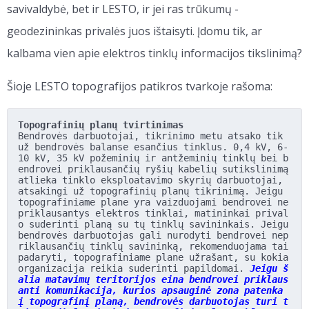
savivaldybė, bet ir LESTO, ir jei ras trūkumų -
geodezininkas privalės juos ištaisyti. Įdomu tik, ar
kalbama vien apie elektros tinklų informacijos tikslinimą?
Šioje LESTO topografijos patikros tvarkoje rašoma:
Topografinių planų tvirtinimas
Bendrovės darbuotojai, tikrinimo metu atsako tik 
už bendrovės balanse esančius tinklus. 0,4 kV, 6-
10 kV, 35 kV požeminių ir antžeminių tinklų bei b
endrovei priklausančių ryšių kabelių sutikslinimą 
atlieka tinklo eksploatavimo skyrių darbuotojai, 
atsakingi už topografinių planų tikrinimą. Jeigu 
topografiniame plane yra vaizduojami bendrovei ne
priklausantys elektros tinklai, matininkai prival
o suderinti planą su tų tinklų savininkais. Jeigu 
bendrovės darbuotojas gali nurodyti bendrovei nep
riklausančių tinklų savininką, rekomenduojama tai 
padaryti, topografiniame plane užrašant, su kokia 
organizacija reikia suderinti papildomai. 
Jeigu š
alia matavimų teritorijos eina bendrovei priklaus
anti komunikacija, kurios apsauginė zona patenka 
į topografinį planą, bendrovės darbuotojas turi t